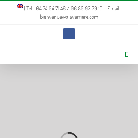
Passer
| Tél : 04 74 04 71 46 / 06 80 92 79 10
|
Email :
bienvenue@alaverriere.com
au
contenu
Facebook