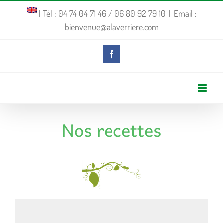
Passer
| Tél : 04 74 04 71 46 / 06 80 92 79 10
|
Email :
bienvenue@alaverriere.com
au
contenu
Facebook
Nos recettes