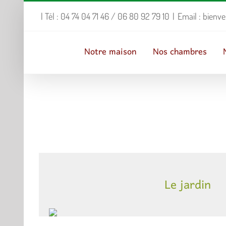
Passer
| Tél : 04 74 04 71 46 / 06 80 92 79 10
|
Email : bienv
au
contenu
Notre maison
Nos chambres
Le jardin